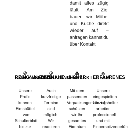
damit alles zügig
läuft. Am Ziel
bauen wir Möbel
und Küche direkt
wieder auf –
anfragen kannst du
über Kontakt.
REGIONALE EXPERTISE
ZEITNAHE UMSETZUNG
SICHER VERPACKT
ERFAHRENES TEAM
Unsere
Auch
Mit dem
Unsere
Profis
kurzfristige
passenden
eingespielten
kennen
Termine
Verpackungsmaterial
Umzugshelfer
Eimsbüttel
sind
schützen
arbeiten
– vom
möglich.
wir Ihr
professionell
Schulterblatt
Wir
gesamtes
und mit
bis zur
reagieren
Eigentum
Fingerspitzengefüh