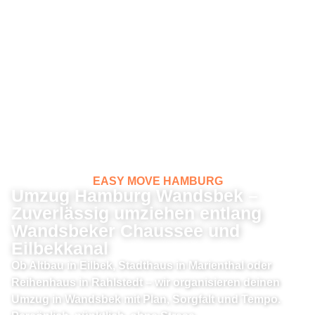
EASY MOVE HAMBURG
Umzug Hamburg Wandsbek –
Zuverlässig umziehen entlang
Wandsbeker Chaussee und
Eilbekkanal
Ob Altbau in Eilbek, Stadthaus in Marienthal oder
Reihenhaus in Rahlstedt – wir organisieren deinen
Umzug in Wandsbek mit Plan, Sorgfalt und Tempo.